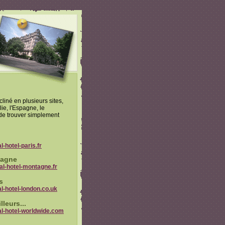
cliné en plusieurs sites,
lie, l'Espagne, le
de trouver simplement
-hotel-paris.fr
tagne
al-hotel-montagne.fr
s
l-hotel-london.co.uk
lleurs...
l-hotel-worldwide.com