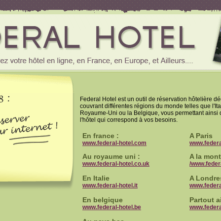
Federal Hotel est un outil de réservation hôtelière dé
couvrant différentes régions du monde telles que l'Ita
Royaume-Uni ou la Belgique, vous permettant ainsi 
l'hôtel qui correspond à vos besoins.
En france :
A Paris
www.federal-hotel.com
www.federal
Au royaume uni :
A la mon
www.federal-hotel.co.uk
/www.feder
En Italie
A Londre
www.federal-hotel.it
www.federa
En belgique
Partout ai
www.federal-hotel.be
www.federa