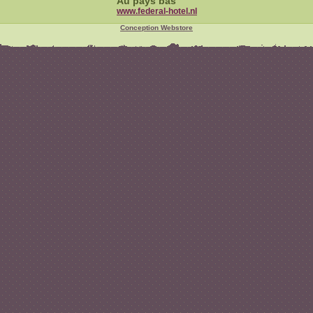
Au pays bas
www.federal-hotel.nl
Conception Webstore